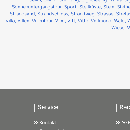
Sonnenuntergangstour,
Sport,
Steilküste,
Stein,
Stein
Strandsand,
Strandschloss,
Strandweg,
Strasse,
Strel
Villa,
Villen,
Villentour,
Vilm,
Vitt,
Vitte,
Vollmond,
Wald,
Wiese,
W
Service
Rec
Kontakt
AG