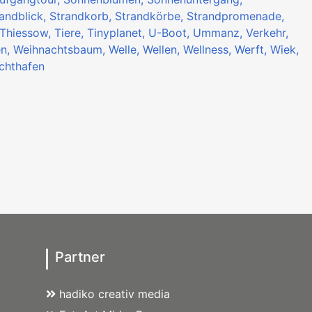
andblick,
Strandkorb,
Strandkörbe,
Strandpromenade,
Thiessow,
Tiere,
Tinyplanet,
U-Boot,
Ummanz,
Verkehr,
en,
Weihnachtsbaum,
Welle,
Wellen,
Wellness,
Werft,
Wiek,
chthafen
Partner
hadiko creativ media