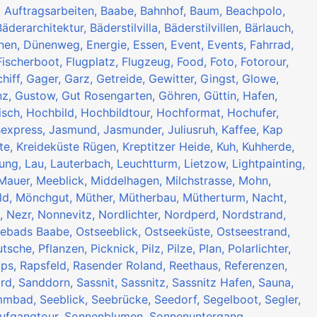
,
Auftragsarbeiten,
Baabe,
Bahnhof,
Baum,
Beachpolo,
Bäderarchitektur,
Bäderstilvilla,
Bäderstilvillen,
Bärlauch,
nen,
Dünenweg,
Energie,
Essen,
Event,
Events,
Fahrrad,
Fischerboot,
Flugplatz,
Flugzeug,
Food,
Foto,
Fotorour,
hiff,
Gager,
Garz,
Getreide,
Gewitter,
Gingst,
Glowe,
z,
Gustow,
Gut Rosengarten,
Göhren,
Güttin,
Hafen,
isch,
Hochbild,
Hochbildtour,
Hochformat,
Hochufer,
sexpress,
Jasmund,
Jasmunder,
Juliusruh,
Kaffee,
Kap
te,
Kreideküste Rügen,
Kreptitzer Heide,
Kuh,
Kuhherde,
tung,
Lau,
Lauterbach,
Leuchtturm,
Lietzow,
Lightpainting,
Mauer,
Meeblick,
Middelhagen,
Milchstrasse,
Mohn,
ld,
Mönchgut,
Müther,
Mütherbau,
Mütherturm,
Nacht,
n,
Nezr,
Nonnevitz,
Nordlichter,
Nordperd,
Nordstrand,
eebads Baabe,
Ostseeblick,
Ostseeküste,
Ostseestrand,
utsche,
Pflanzen,
Picknick,
Pilz,
Pilze,
Plan,
Polarlichter,
aps,
Rapsfeld,
Rasender Roland,
Reethaus,
Referenzen,
rd,
Sanddorn,
Sassnit,
Sassnitz,
Sassnitz Hafen,
Sauna,
mmbad,
Seeblick,
Seebrücke,
Seedorf,
Segelboot,
Segler,
ufgangtour,
Sonnenblumen,
Sonnenuntergang,