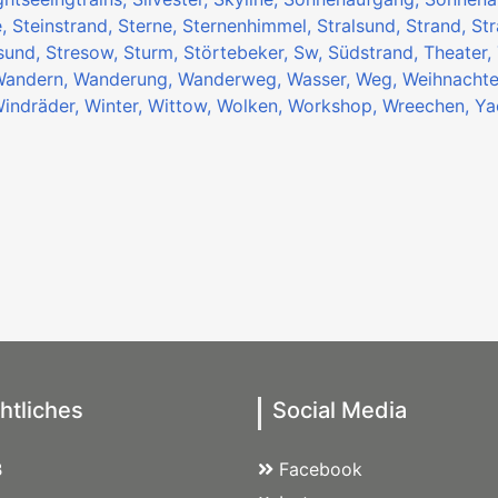
e,
Steinstrand,
Sterne,
Sternenhimmel,
Stralsund,
Strand,
Str
asund,
Stresow,
Sturm,
Störtebeker,
Sw,
Südstrand,
Theater,
Wandern,
Wanderung,
Wanderweg,
Wasser,
Weg,
Weihnacht
indräder,
Winter,
Wittow,
Wolken,
Workshop,
Wreechen,
Ya
htliches
Social Media
B
Facebook