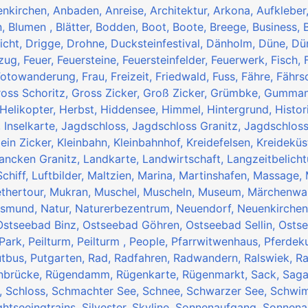
enkirchen,
Anbaden,
Anreise,
Architektur,
Arkona,
Aufkleber
n,
Blumen ,
Blätter,
Bodden,
Boot,
Boote,
Breege,
Business,
icht,
Drigge,
Drohne,
Ducksteinfestival,
Dänholm,
Düne,
Dü
zug,
Feuer,
Feuersteine,
Feuersteinfelder,
Feuerwerk,
Fisch,
Fotowanderung,
Frau,
Freizeit,
Friedwald,
Fuss,
Fähre,
Fährsc
oss Schoritz,
Gross Zicker,
Groß Zicker,
Grümbke,
Gumman
Helikopter,
Herbst,
Hiddensee,
Himmel,
Hintergrund,
Histor
,
Inselkarte,
Jagdschloss,
Jagdschloss Granitz,
Jagdschlos
lein Zicker,
Kleinbahn,
Kleinbahnhof,
Kreidefelsen,
Kreideküs
ancken Granitz,
Landkarte,
Landwirtschaft,
Langzeitbelich
Schiff,
Luftbilder,
Maltzien,
Marina,
Martinshafen,
Massage,
thertour,
Mukran,
Muschel,
Muscheln,
Museum,
Märchenwa
asmund,
Natur,
Naturerbezentrum,
Neuendorf,
Neuenkirche
Ostseebad Binz,
Ostseebad Göhren,
Ostseebad Sellin,
Osts
Park,
Peilturm,
Peilturm ,
People,
Pfarrwitwenhaus,
Pferdek
utbus,
Putgarten,
Rad,
Radfahren,
Radwandern,
Ralswiek,
R
nbrücke,
Rügendamm,
Rügenkarte,
Rügenmarkt,
Sack,
Saga
,
Schloss,
Schmachter See,
Schnee,
Schwarzer See,
Schwi
ghtseeingtrains,
Silvester,
Skyline,
Sonnenaufgang,
Sonnena