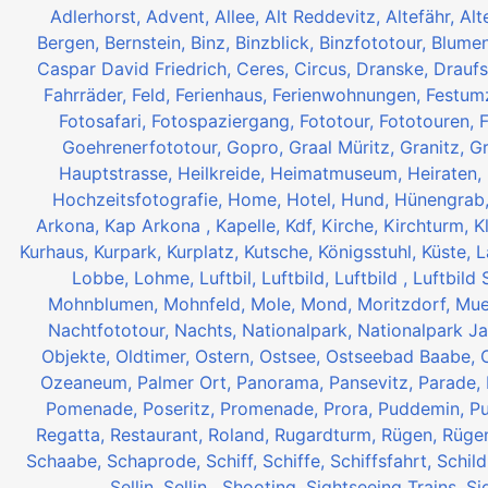
Adlerhorst,
Advent,
Allee,
Alt Reddevitz,
Altefähr,
Alt
Bergen,
Bernstein,
Binz,
Binzblick,
Binzfototour,
Blume
Caspar David Friedrich,
Ceres,
Circus,
Dranske,
Draufs
Fahrräder,
Feld,
Ferienhaus,
Ferienwohnungen,
Festum
Fotosafari,
Fotospaziergang,
Fototour,
Fototouren,
Goehrenerfototour,
Gopro,
Graal Müritz,
Granitz,
Gr
Hauptstrasse,
Heilkreide,
Heimatmuseum,
Heiraten,
Hochzeitsfotografie,
Home,
Hotel,
Hund,
Hünengrab
Arkona,
Kap Arkona ,
Kapelle,
Kdf,
Kirche,
Kirchturm,
K
Kurhaus,
Kurpark,
Kurplatz,
Kutsche,
Königsstuhl,
Küste,
L
Lobbe,
Lohme,
Luftbil,
Luftbild,
Luftbild ,
Luftbild 
Mohnblumen,
Mohnfeld,
Mole,
Mond,
Moritzdorf,
Mue
Nachtfototour,
Nachts,
Nationalpark,
Nationalpark J
Objekte,
Oldtimer,
Ostern,
Ostsee,
Ostseebad Baabe,
Ozeaneum,
Palmer Ort,
Panorama,
Pansevitz,
Parade,
Pomenade,
Poseritz,
Promenade,
Prora,
Puddemin,
P
Regatta,
Restaurant,
Roland,
Rugardturm,
Rügen,
Rüge
Schaabe,
Schaprode,
Schiff,
Schiffe,
Schiffsfahrt,
Schild
Sellin,
Sellin ,
Shooting,
Sightseeing Trains,
Si