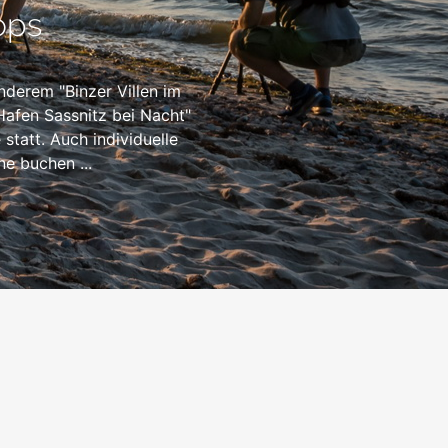
ops
nderem "Binzer Villen im
Hafen Sassnitz bei Nacht"
tatt. Auch individuelle
e buchen ...