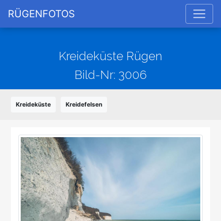
RÜGENFOTOS
Kreideküste Rügen
Bild-Nr: 3006
Kreideküste
Kreidefelsen