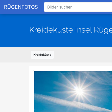
RÜGENFOTOS
Kreideküste Insel Rüg
Kreideküste