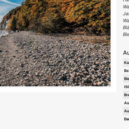
Wa
Ja
Wa
Bl
Bl
A
Ka
Be
Bl
IS
Br
Au
Au
Da