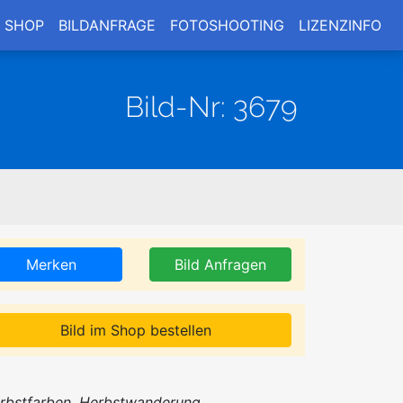
SHOP
BILDANFRAGE
FOTOSHOOTING
LIZENZINFO
Bild-Nr: 3679
Merken
Bild Anfragen
Bild im Shop bestellen
rbstfarben, Herbstwanderung,