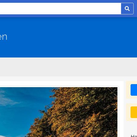
en
He