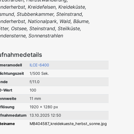
nderherbst, Kreidefelsen, Kreideküste,
smund, Stubbenkammer, Steinstrand,
nderherbst, Nationalpark, Wald, Bäume,
ätter, Ostsee, Steinstrand, Steilküste,
endensterne, Sonnenstrahlen
ufnahmedetails
meramodell
ILCE-6400
lichtungszeit
1/500 Sek.
ende
f/11.0
O-Wert
100
ennweite
11 mm
flösung
1920 x 1280 px
fnahmedatum
13.10.2025 12:50
teiname
MB404587_kreidekueste_herbst_sonne.jpg