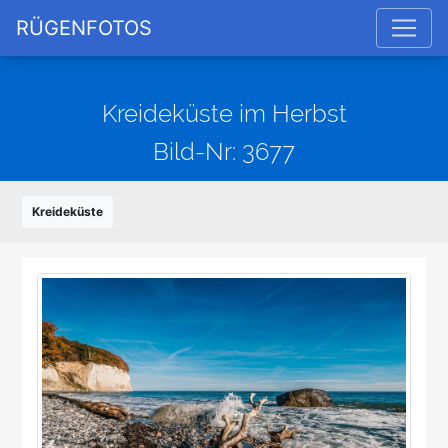
RÜGENFOTOS
Kreideküste im Herbst
Bild-Nr: 3677
Kreideküste