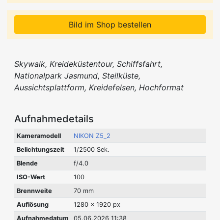
Bild im Shop bestellen
Skywalk, Kreideküstentour, Schiffsfahrt,
Nationalpark Jasmund, Steilküste,
Aussichtsplattform, Kreidefelsen, Hochformat
Aufnahmedetails
Kameramodell
NIKON Z5_2
Belichtungszeit
1/2500 Sek.
Blende
f/4.0
ISO-Wert
100
Brennweite
70 mm
Auflösung
1280 x 1920 px
Aufnahmedatum
05.06.2026 11:38