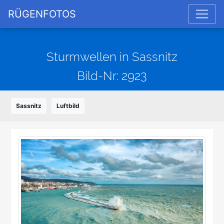
RÜGENFOTOS
Sturmwellen in Sassnitz
Bild-Nr: 2923
Sassnitz
Luftbild