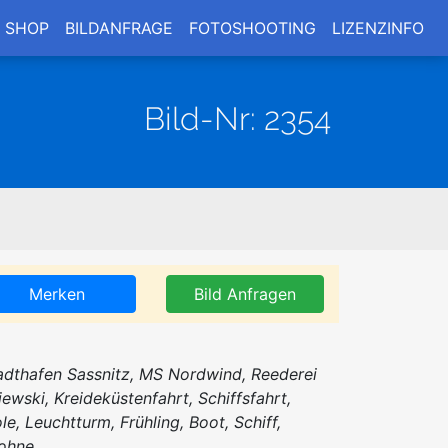
SHOP
BILDANFRAGE
FOTOSHOOTING
LIZENZINFO
Bild-Nr: 2354
Merken
Bild Anfragen
adthafen Sassnitz, MS Nordwind, Reederei
jewski, Kreideküstenfahrt, Schiffsfahrt,
le, Leuchtturm, Frühling, Boot, Schiff,
ohne