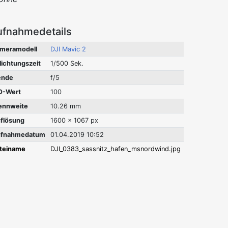
ufnahmedetails
meramodell
DJI Mavic 2
lichtungszeit
1/500 Sek.
ende
f/5
O-Wert
100
ennweite
10.26 mm
flösung
1600 x 1067 px
fnahmedatum
01.04.2019 10:52
teiname
DJI_0383_sassnitz_hafen_msnordwind.jpg