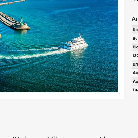
A
Ka
Be
Bl
IS
Br
Au
Au
Da