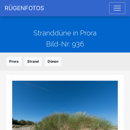
RÜGENFOTOS
Stranddüne in Prora
Bild-Nr: 936
Prora
Strand
Dünen