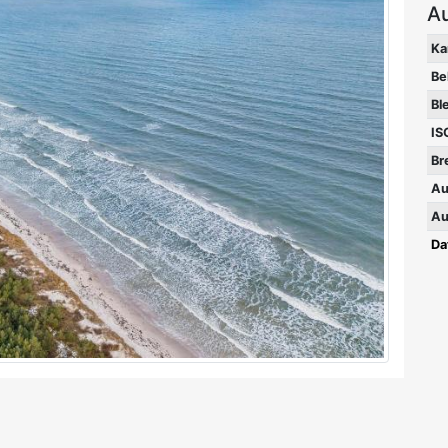
A
Ka
Be
Bl
IS
Br
Au
Au
Da