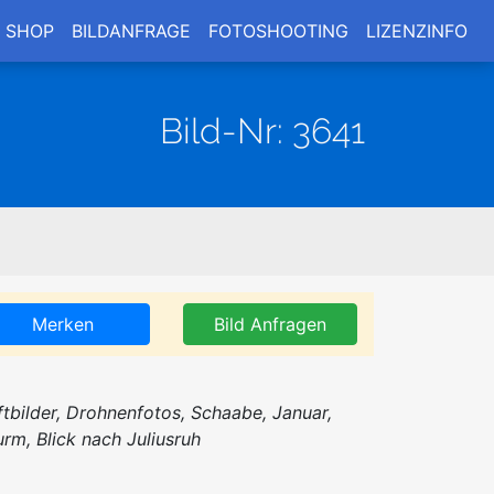
SHOP
BILDANFRAGE
FOTOSHOOTING
LIZENZINFO
Bild-Nr: 3641
Merken
Bild Anfragen
ftbilder, Drohnenfotos, Schaabe, Januar,
urm, Blick nach Juliusruh