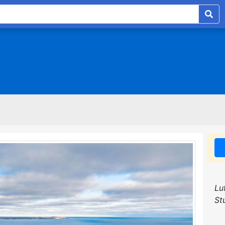
Lu
St