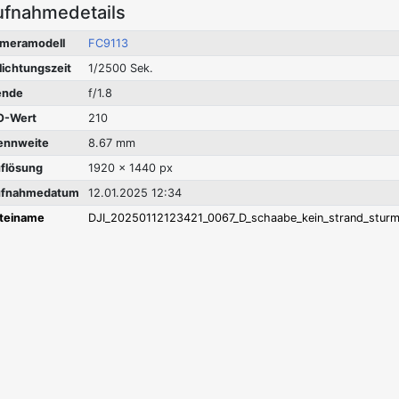
ufnahmedetails
meramodell
FC9113
lichtungszeit
1/2500 Sek.
ende
f/1.8
O-Wert
210
ennweite
8.67 mm
flösung
1920 x 1440 px
fnahmedatum
12.01.2025 12:34
teiname
DJI_20250112123421_0067_D_schaabe_kein_strand_sturm