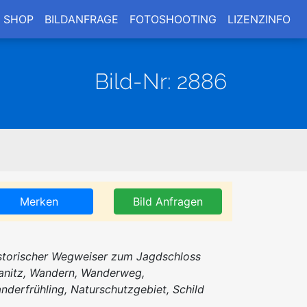
SHOP
BILDANFRAGE
FOTOSHOOTING
LIZENZINFO
Bild-Nr: 2886
Merken
Bild Anfragen
storischer Wegweiser zum Jagdschloss
anitz, Wandern, Wanderweg,
nderfrühling, Naturschutzgebiet, Schild