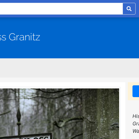
s Granitz
Hi
Gr
Wa