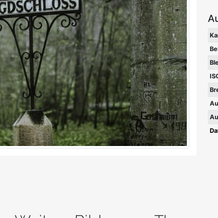
A
Ka
Be
Bl
IS
Br
Au
Au
Da