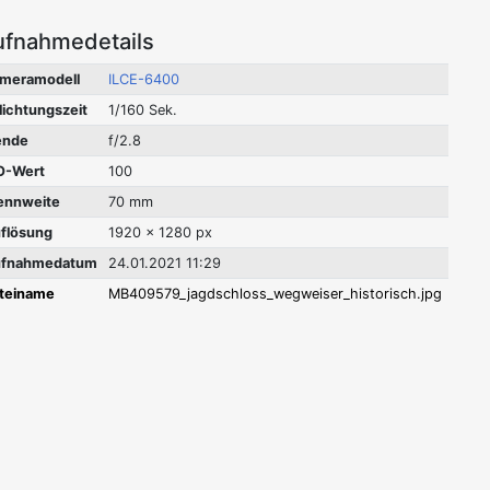
ufnahmedetails
meramodell
ILCE-6400
lichtungszeit
1/160 Sek.
ende
f/2.8
O-Wert
100
ennweite
70 mm
flösung
1920 x 1280 px
fnahmedatum
24.01.2021 11:29
teiname
MB409579_jagdschloss_wegweiser_historisch.jpg