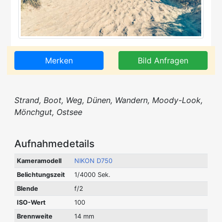
Merken
Bild Anfragen
Strand, Boot, Weg, Dünen, Wandern, Moody-Look,
Mönchgut, Ostsee
Aufnahmedetails
Kameramodell
NIKON D750
Belichtungszeit
1/4000 Sek.
Blende
f/2
ISO-Wert
100
Brennweite
14 mm