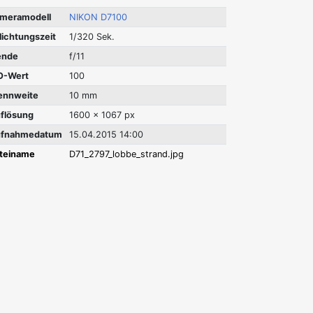
meramodell
NIKON D7100
lichtungszeit
1/320 Sek.
ende
f/11
O-Wert
100
ennweite
10 mm
flösung
1600 x 1067 px
fnahmedatum
15.04.2015 14:00
teiname
D71_2797_lobbe_strand.jpg