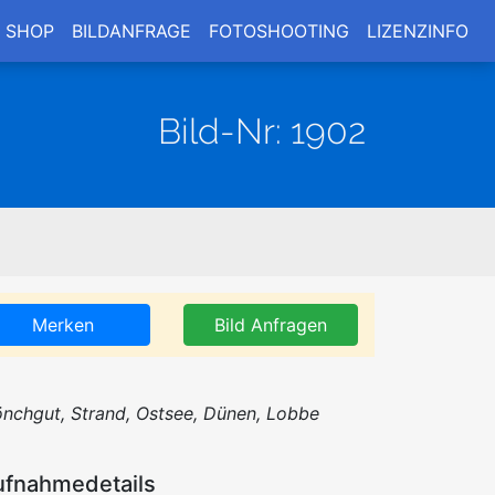
SHOP
BILDANFRAGE
FOTOSHOOTING
LIZENZINFO
Bild-Nr: 1902
Merken
Bild Anfragen
nchgut, Strand, Ostsee, Dünen, Lobbe
ufnahmedetails