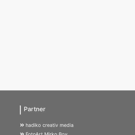
Partner
hadiko creativ media
FotoArt Mirko Boy