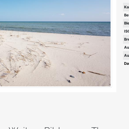
Ka
Be
Bl
IS
Br
Au
Au
Da