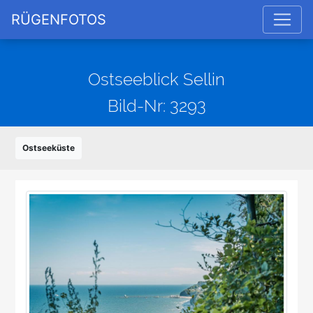
RÜGENFOTOS
Ostseeblick Sellin
Bild-Nr: 3293
Ostseeküste