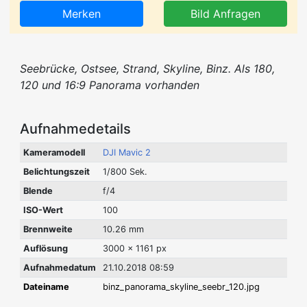
Merken
Bild Anfragen
Seebrücke, Ostsee, Strand, Skyline, Binz. Als 180,
120 und 16:9 Panorama vorhanden
Aufnahmedetails
Kameramodell
DJI Mavic 2
Belichtungszeit
1/800 Sek.
Blende
f/4
ISO-Wert
100
Brennweite
10.26 mm
Auflösung
3000 x 1161 px
Aufnahmedatum
21.10.2018 08:59
Dateiname
binz_panorama_skyline_seebr_120.jpg