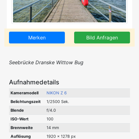
Merken
Bild Anfragen
Seebrücke Dranske Wittow Bug
Aufnahmedetails
Kameramodell
NIKON Z 6
Belichtungszeit
1/2500 Sek.
Blende
f/4.0
ISO-Wert
100
Brennweite
14 mm
Auflösung
1920 x 1278 px