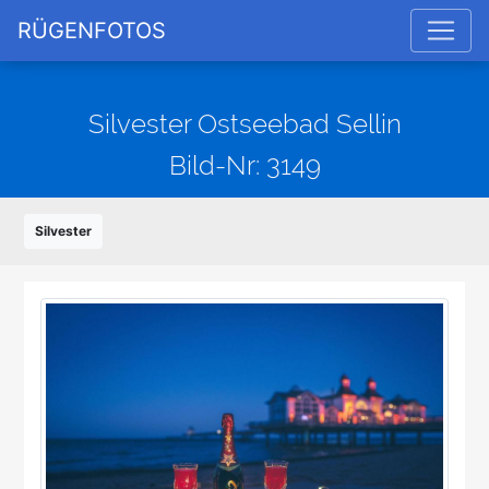
RÜGENFOTOS
Silvester Ostseebad Sellin
Bild-Nr: 3149
Silvester