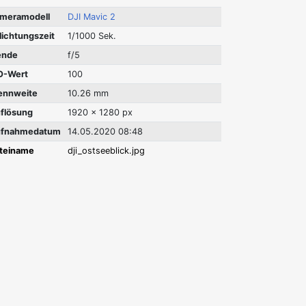
meramodell
DJI Mavic 2
lichtungszeit
1/1000 Sek.
ende
f/5
O-Wert
100
ennweite
10.26 mm
flösung
1920 x 1280 px
fnahmedatum
14.05.2020 08:48
teiname
dji_ostseeblick.jpg