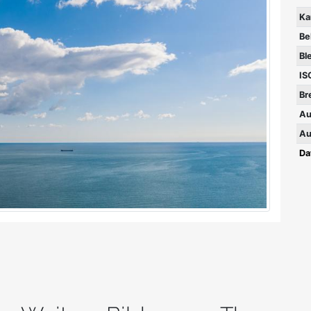
Ka
Be
Bl
IS
Br
Au
Au
Da