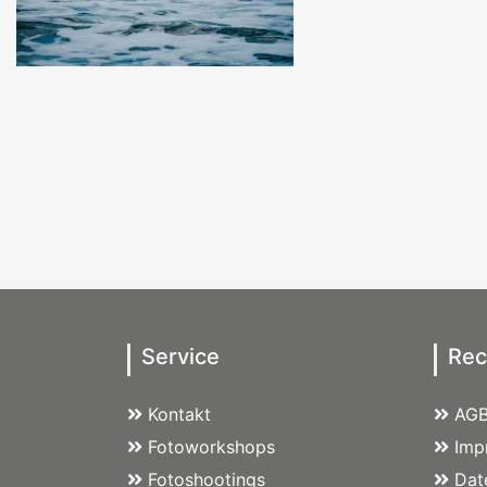
Service
Rec
Kontakt
AG
Fotoworkshops
Imp
Fotoshootings
Dat