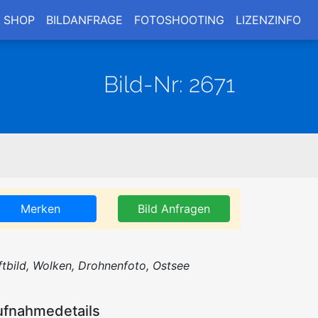
SHOP
BILDANFRAGE
FOTOSHOOTING
LIZENZINFO
Bild-Nr: 2671
Merken
Bild Anfragen
ftbild, Wolken, Drohnenfoto, Ostsee
ufnahmedetails