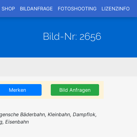
SHOP
BILDANFRAGE
FOTOSHOOTING
LIZENZINFO
Bild-Nr: 2656
Merken
Bild Anfragen
gensche Bäderbahn, Kleinbahn, Dampflok,
g, Eisenbahn