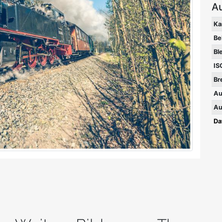
A
Ka
Be
Bl
IS
Br
Au
Au
Da