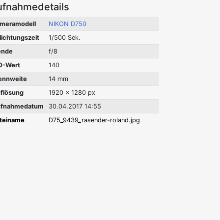
ufnahmedetails
meramodell
NIKON D750
lichtungszeit
1/500 Sek.
ende
f/8
O-Wert
140
ennweite
14 mm
flösung
1920 x 1280 px
fnahmedatum
30.04.2017 14:55
teiname
D75_9439_rasender-roland.jpg